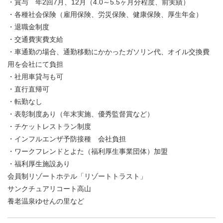
・賞与 年2回7月、12月（4.0～5.5ヶ月分程度、前実績）
・各種社会保険（雇用保険、労災保険、健康保険、厚生年金）
・退職金制度
・交通費実費支給
・車通勤の場合、通勤移動にかかったガソリン代、オイル交換費
用を会社にて負担
・社用車貸与も可
・直行直帰可
・転勤なし
・表彰制度あり（年末実施、優秀監督賞など）
・チケットレストラン制度
・インフルエンザ予防接種 会社負担
・ワークフレンドとよた（福利厚生事業団体）加盟
・福利厚生施設あり
会員制リゾートホテル「リゾートトラスト」
サンクチュアリコート高山
養老温泉ゆせんの里など