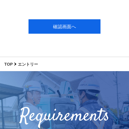
お客さまからお預かりした個人情報は、当社からのご連絡
や業務のご案内やご質問に対する回答として、電子メール
や資料のご送付に利用いたします。
個人情報の利用目的
当社は、お客さまよりお預かりした個人情報を適切に管理
し、次のいずれかに該当する場合を除き、個人情報を第三
者に開示いたしません。
・お客さまの同意がある場合
TOP
エントリー
・お客さまが希望されるサービスを行なうために当社が業
務を委託する業者に対して開示する場合
・法令に基づき開示することが必要である場合
個人情報の安全対策
当社は、個人情報の正確性及び安全性確保のために、セキ
Requirements
ュリティに万全の対策を講じています。
ご本人の照会