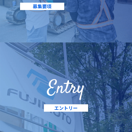
お客さまがご本人の個人情報の照会・修正・削除などをご
募集要項
希望される場合には、ご本人であることを確認の上、対応
させていただきます。
法令、規範の遵守と見直し
当社は、保有する個人情報に関して適用される日本の法
令、その他規範を遵守するとともに、本ポリシーの内容を
適宜見直し、その改善に努めます。
お問い合わせ
当社の個人情報の取扱に関するお問い合せは下記までご連
Entry
絡ください。
藤本建設株式会社
エントリー
〒470-0343
愛知県豊田市浄水町伊保原465番地1
TEL：0565-45-1812 FAX：0565-45-7364
e-mail:recruit@fujimoto.ne.jp